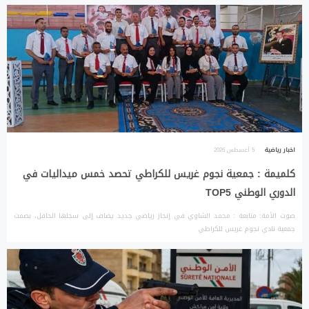
اخبار رياضية
5 أغسطس 2026
كلميمة : جمعية نجوم غريس للكراطي تحصد خمس ميداليات في
الدوري الوطني TOP5
صوت الأمة: متابعة : محمد الشاوي في إنجاز رياضي جديد يضاف إلى سجلها الحافل، بصمت
جمعية نادي نجوم غريس للكراطي