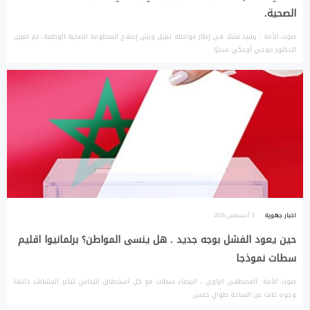
الصحية.
صوت الأمة : رشيد نشاد في إطار مواصلة تنزيل ورش إصلاح المنظومة الصحية الوطنية، تم تعيين
الدكتور موحي أوعكي مديرًا
اخبار جهوية
5 أغسطس 2026
حين يعود الفشل بوجه جديد . هل ينسى المواطن؟ برلمانيوا اقليم
سطات نموذجا
صوت الأمة: المصطفى الراوي ، البيضاء سطات مع كل استحقاق انتخابي تتكرر المشاهد ذاتها
وجوه غابت عن الساحة طوال خمس