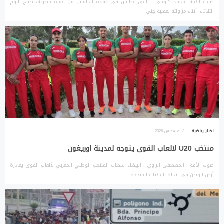
صوت الأمة: محمد كرومي لقي غطاس في عقده الخامس من عمره مصرعه، صباح اليوم
الثلاثاء، أثناء مزاولته لعملية جني
اخبار رياضية
3 أغسطس 2026
منتخب U20 لالعاب القوى يتوجه لمدينة اوريغون
صوت الأمة : المصطفى الراوي ، البيضاء سطات المنتخب الوطني المغربي لألعاب القوى يغادرة
أرض الوطن في اتجاه الولايات المتحدة