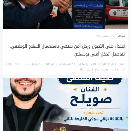
حوادث
5 أغسطس 2026
اعتداء على الأصول ورجل أمن ينتهي باستعمال السلاح الوظيفي..
تفاصيل تدخل أمني بويسلان
صوت الامة :وضاح عبد العزيز ويسلان _ مكناس شهدت المنطقة الأمنية بويسلان التابعة لولاية
أمن مكناس، مساء اليوم، تدخلًا أمنيًا