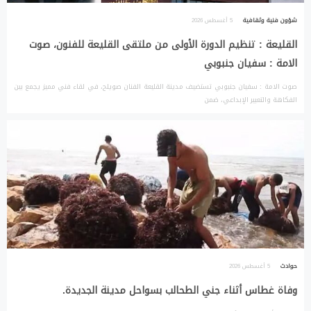
شؤون فنية وثقافية
5 أغسطس 2026
القليعة : تنظيم الدورة الأولى من ملتقى القليعة للفنون، صوت
الامة : سفيان جنبوبي
صوت الامة : سفيان جنبوبي تستضيف مدينة القليعة الفنان صويلح، في لقاء فني مميز يجمع بين
الفكاهة والتعبير الإبداعي، ضمن
حوادث
5 أغسطس 2026
وفاة غطاس أثناء جني الطحالب بسواحل مدينة الجديدة.