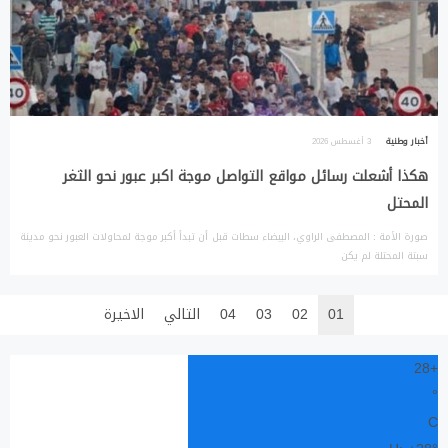
أخبار وطنية
3 أغسطس 2026
هكذا أشعلت رسائل مواقع التواصل موجة اكبر عبور نحو الثغر
المحتل
صورة الأمة : المصطفى الراوي، البيضاء سطات قبل أن تبدأ أكبر موجة لمحاولات العبور نحو مدينة
سبتة المحتلة لم يكن
01
02
03
04
التالي
الاخيرة
28
+
°
C