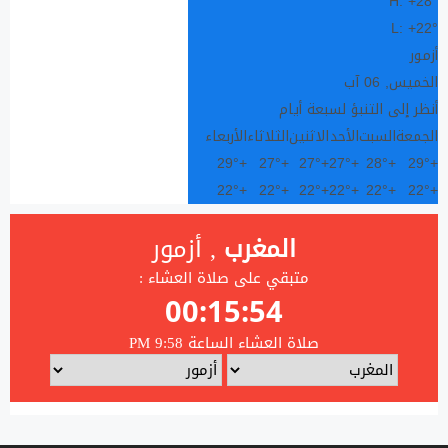
H:
+
28°
L:
+
22°
أزمور
الخميس, 06 آب
أنظر إلى التنبؤ لسبعة أيام
الجمعة
السبت
الأحد
الاثنين
الثلاثاء
الأربعاء
29°
+
27°
+
27°
+
27°
+
28°
+
29°
+
22°
+
22°
+
22°
+
22°
+
22°
+
22°
+