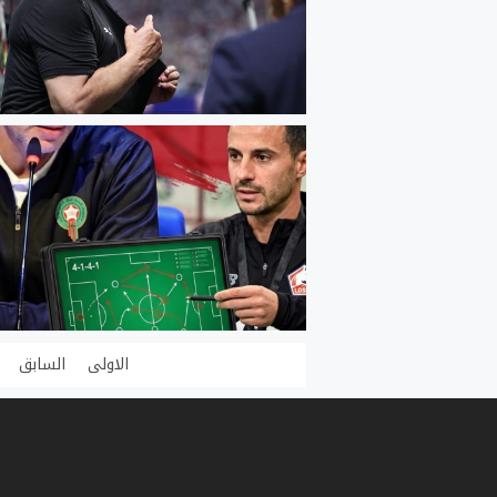
الاولى
السابق