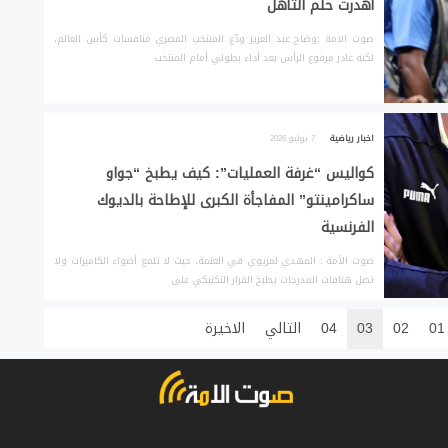
أهدرت حلم التأهل
صوت الامة :وضاح عبد العزيز ودّع المنتخب المصري منافسات كأس العالم،
لكنه غادر مرفوع الرأس بعد أداء بطولي أمام المنتخب
اخبار رياضية
7 يوليو 2026
كواليس “غرفة العمليات”: كيف يطبخ “جواو
ساكرامينتو” المفاجأة الكبرى للإطاحة بالديوك
الفرنسية
صوت الأمة : المهدي لمزيوي في العتمة، حيث لا تلمع أضواء الكاميرات ولا
تصل هتافات المدرجات يطبخ القرار التكتيكي على
01
02
03
04
التالي
الاخيرة