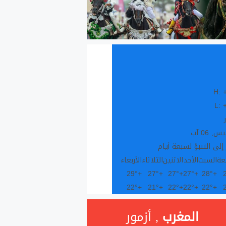
H:
L:
, 06 آب
 إلى التنبؤ لسبعة أيام
عة
السبت
الأحد
الاثنين
الثلاثاء
الأربعاء
29°
+
27°
+
27°
+
27°
+
28°
+
22°
+
21°
+
22°
+
22°
+
22°
+