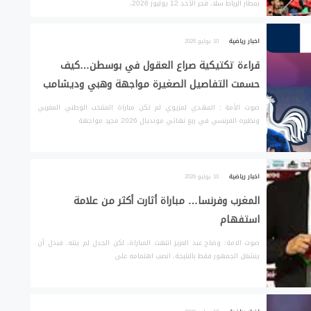
بمطار الرباط سلا، فجر الأحد 12 يوليوز 2026،
اخبار رياضية
10 يوليو 2026
قراءة تكتيكية صراع العقول في بوسطن…كيف
حسمت التفاصيل الصغيرة مواجهة وهبي وديشامب
صوت الأمة : المهدي لمزيوي لم تكن مباراة المنتخب الوطني المغربي
ونظيره الفرنسي في ربع نهائي مونديال 2026 مجرد مواجهة
اخبار رياضية
10 يوليو 2026
المغرب وفرنسا… مباراة أثارت أكثر من علامة
استفهام
صوت الامة: وضاح عبد العزيز انتهت المباراة، لكن الجدل لم ينته. فبدل أن
ينشغل الجمهور فقط بالنتيجة، انصب اهتمامه على