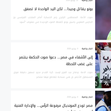
اخبار رياضية
10 يوليو 2026
بونو يقاتل وحيدا… لكن اليد الواحدة لا تصفق
صوت الأمة: المصطفى الراوي رغم الخسارة أمام المنتخب الفرنسي برز
الحارس المغربي ياسين بونو كنقطة الضوء الوحيدة في صفوف “أسود
اخبار رياضية
9 يوليو 2026
إلى الأشقاء في مصر… دعوا صوت الحكمة ينتصر
على غضب اللحظة
صوت الامة :وضاح عبد العزيز ليست كرة القدم مجرد تسعين دقيقة فوق
المستطيل الأخضر، بل هي مساحة تتقاطع فيها مشاعر
اخبار رياضية
8 يوليو 2026
مصر تودع المونديال مرفوعة الرأس… والإدارة الفنية