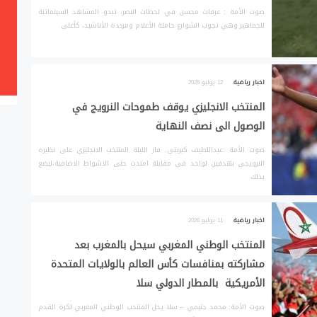
صوت الأمة : عرفات محسن في لحظات النصر، تبدو المشاهد السينمائية
للجماهير وهي تجوب الشوارع حاملة الأعلام ومرددة الأناشيد، كأعلى
اخبار رياضية
12 يوليو 2026
المنتخب الانجليزي يوقف طموحات النرويج في
الوصول الى نصف النهاية
صوت الأمة :عبداللطيف كبريتي. فاز الليلة المتتخب الانجليزي على نظيره
النرويجي بهدفين لواحد في مقابلة امتدت حتى الاشواط الاضافية،ليضع
بذلك
اخبار رياضية
11 يوليو 2026
المنتخب الوطني المغربي سيحل بالمغرب بعد
مشاركته بمنافسات كأس العالم بالولايات المتحدة
الأمريكية بالمطار الدولي سلا
صوت الأمة: محمد حتيمي – سلا يحل المنتخب الوطني المغربي لكرة القدم