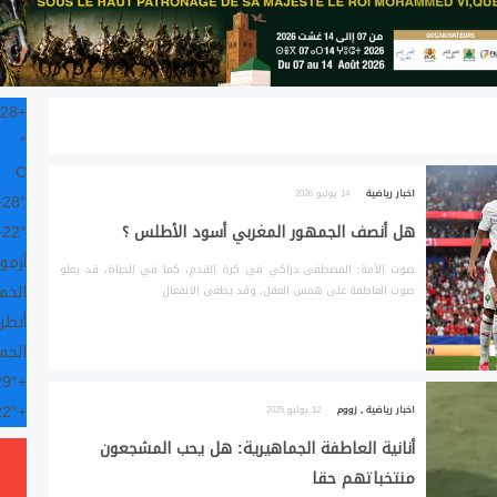
28
+
°
C
اخبار رياضية
14 يوليو 2026
+
28°
هل أنصف الجمهور المغربي أسود الأطلس ؟
22°
+
أزمور
صوت الأمة: المصطفى دراكي في كرة القدم، كما في الحياة، قد يعلو
الخميس
صوت العاطفة على همس العقل، وقد يطغى الانفعال
أنظر
الجم
29°
+
22°
+
اخبار رياضية
,
زووم
12 يوليو 2026
أنانية العاطفة الجماهيرية: هل يحب المشجعون
منتخباتهم حقا