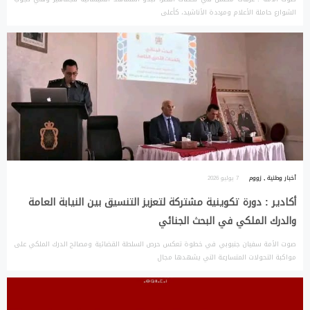
الشوارع حاملة الأعلام ومرددة الأناشيد، كأعلى
أخبار وطنية
,
زووم
7 يوليو 2026
أكادير : دورة تكوينية مشتركة لتعزيز التنسيق بين النيابة العامة
والدرك الملكي في البحث الجنائي
صوت الأمة سفيان جنبوبي في خطوة تعكس حرص السلطة القضائية ومصالح الدرك الملكي على
مواكبة التحولات المتسارعة التي يشهدها مجال