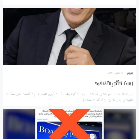
زووم
6 مارس 2026
لِمَاذَا نَتَأَثَّرُ بِالتَّفَاهَةِ؟
صوت الأمة: ذ منير باهي نَشْهَدُ اليَوْمَ سَيْطَرَةً وَاضِحَةً لِلْمُحْتَوَى البَسِيطِ أَوِ “التَّافِهِ” عَلَى مَنَصَّاتِ
التَّوَاصُلِ الِاجْتِمَاعِيِّ، حَيْثُ تَتَصَدَّرُ مَقَاطِعُ