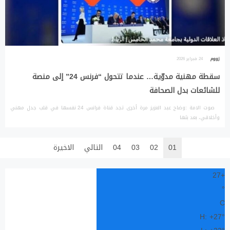
زووم
24 فبراير 2026
سقطة مهنية مدوّية… عندما تتحول “فرنس 24” إلى منصة
للشائعات بدل الصحافة
صوت الامة :وضاح عبد العزيز مرة أخرى تجد قناة فرانس 24 نفسها في قلب جدل مهني
وأخلاقي، بعد بثها
01
02
03
04
التالي
الاخيرة
27
+
°
C
H:
+
27°