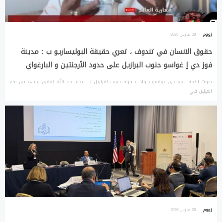
زووم
29 مارس 2026
حقوق الانسان في تندوف ، تعري حقيقة البوليساريو ب : مدينة
فوز دي إ غواسو جنوب البرازيل على حدود الأرجنتين و البارغواي
صوت الأمة: فوز دي غواسو ( ولاية بارانا جنوب البرازيل ) ـ قدم عبد الله لماني وسعداني ماء
العينين في
زووم
26 مارس 2026