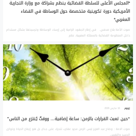
*المجلس الأعلى للسلطة القضائية ينظم بشراكة مع وزارة التجارية
الأمريكية دورة تكوينية متخصصة حول الوساطة في القضاء
المغربي*
صوت الأمة:بلاغ صحفي. في إطار الجهود الرامية إلى إرساء الوساطة وترسيخها بشكل مستدام
داخل المنظومة القضائية بالمملكة المغربية، نظم
زووم
16 مارس 2026
“حين تعبث القرارات بالزمن: ساعة إضافية… ووقتٌ يُنتزع من الناس”
صوت الامة : وضاح عبد العزيز ليس الزمن مجرد عقارب تتحرك على جدار، بل هو إيقاع الحياة وتوازن
الجسد والنفس.