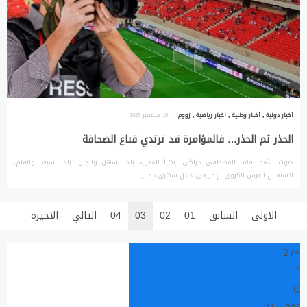
أخبار دولية
,
أخبار وطنية
,
اخبار رياضية
,
زووم
10 سبتمبر 2025
الحذر ثم الحذر… فالمؤامرة قد ترتدي قناع الصحافة
صوت الأمة بقلم: المصطفى دراݣي يتهيأ المغرب، بلد السهل والجبل، بلد السيف والقلم،
لاستقبال العرس الكروي الإفريقي خلال شهري دجنبر
الاولى
السابق
01
02
03
04
التالي
الاخيرة
27
+
°
C