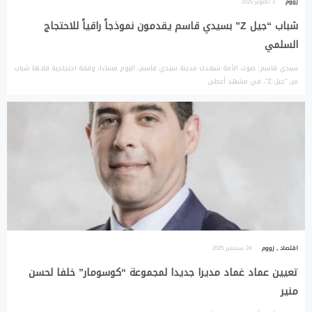
زووم
1 أكتوبر 2025
شباب “جيل Z” بسيدي قاسم يقدمون نموذجاً راقياً للاحتجاج
السلمي
سيدي قاسم: صوت الأمة شهدت مدينة سيدي قاسم، اليوم مساءا، وقفة احتجاجية قادها شباب
من “جيل Z”، في مشهد أعطى
اقتصاد
,
زووم
24 سبتمبر 2025
تعيين عماد غماد مديرا جديدا لمجموعة “كوسومار” خلفا لحسن
منير