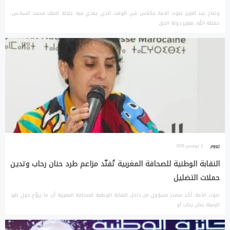
وضاح عبد العزيز صوت الامة مكناس في الوقت الذي ينادي فيه جلالة الملك محمد السادس،
حفظه الله، بتعزيز دولة الحق
زووم
2 نوفمبر 2025
النقابة الوطنية للصحافة المغربية تُفنّد مزاعم طرد حنان رحاب وتدين
حملات التضليل
صوت الأمة: أكد مصدر مسؤول من داخل النقابة الوطنية للصحافة المغربية أن ما يروَّج حول طرد
الزميلة حنان رحاب أو