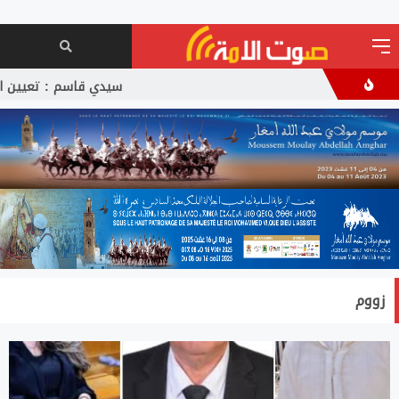
سيدي قاسم : تعيين الدكتو
زووم