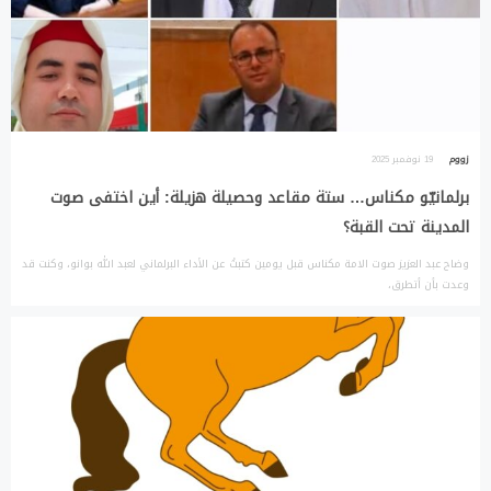
زووم
19 نوفمبر 2025
برلمانيّو مكناس… ستة مقاعد وحصيلة هزيلة: أين اختفى صوت
المدينة تحت القبة؟
وضاح عبد العزيز صوت الامة مكناس قبل يومين كتبتُ عن الأداء البرلماني لعبد الله بوانو، وكنت قد
وعدت بأن أتطرق،