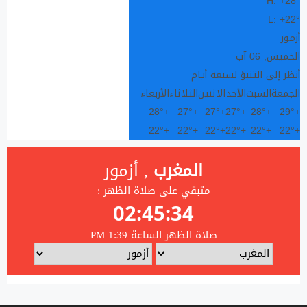
H:
+
28°
L:
+
22°
أزمور
الخميس, 06 آب
أنظر إلى التنبؤ لسبعة أيام
الجمعة
السبت
الأحد
الاثنين
الثلاثاء
الأربعاء
28°
+
27°
+
27°
+
27°
+
28°
+
29°
+
22°
+
22°
+
22°
+
22°
+
22°
+
22°
+