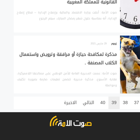
القانونية للمملكة المغربية
صوت الأمة: أعلنت وزارة الاقتصاد والمالية وإصلاح الإدارة – قطاع إصلاح
الإدارة، أنه بمناسبة حلول شهر رمضان المبارك، سيتم الرجوع
زووم
29 مارس 2021
مذكرة لمكافحة حيازة أو مرافقة وترويض واستعمال
الكلاب المصنفة .
صوت الأمة: عممت المديرية العامة للأمن الوطني على مصالحها اللاممركزة،
نهاية الأسبوع، مذكرة مديرية تتضمن تعليمات صارمة بضرورة تكثيف
ومواصلة
37
38
39
40
التالي
الاخيرة