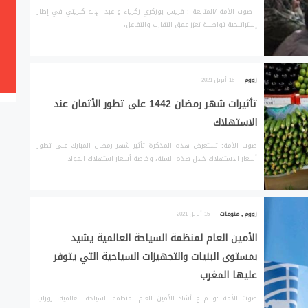
صوت الأمة /المتابعة : فريس بوزكري زكرياء و عبد الإله كبريتي في إطار
إستراتيجية تواصلية تعزز عمق التقارب والتفاعل،
زووم
16 أبريل 2021
تأثيرات شهر رمضان 1442 على تطور الأثمان عند
الاستهلاك
صوت الأمة: تستعرض هذه المذكرة تأثير شهر رمضان المبارك على تطور
أسعار الاستهلاك خلال هذه السنة، وخاصة أسعار استهلاك المواد
زووم
,
منوعات
15 أبريل 2021
الأمين العام لمنظمة السياحة العالمية يشيد
بمستوى البنيات والتجهيزات السياحية التي يتوفر
عليها المغرب
صوت الأمة :و م ع أشاد الأمين العام لمنظمة السياحة العالمية، زوراب