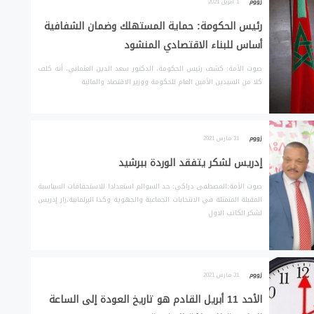
زووم
1 أبريل 2021
رئيس الحكومة: حماية المستهلك وضمان الشفافية
أساس للبناء الاقتصادي المنشود
صوت الأمة: كشف رئيس الحكومة، الدكتور سعد الدين العثماني، أنه كلف
كلا من السيدين الأمين العام للحكومة ووزير الاقتصاد والمالية
زووم
31 مارس 2021
إدريس لشكر يتفقد الوردة ببرشيد
صوت الأمة:المصطفى دراكي: حد السوالم استعدادا للاستحقاقات السياسية
المقبلة المتمثلة في الانتخابات الجماعية والجهوية وكذا البرلمانية،زار إدريس
لشكر الكاتب الاول
زووم
31 مارس 2021
الأحد 11 أبريل القادم هو تاريخ العودة إلى الساعة