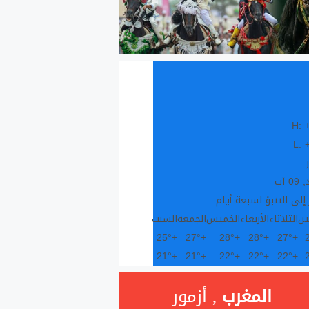
H:
L:
0 آب
 إلى التنبؤ لسبعة أيام
ين
الثلاثاء
الأربعاء
الخميس
الجمعة
السبت
25°
+
27°
+
28°
+
28°
+
27°
+
21°
+
21°
+
22°
+
22°
+
22°
+