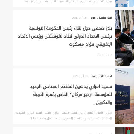
بولوليكاشفيلي، بمستوى البنيات والتجهيزات السياحية التي يتوفر عليها
اخبار رياضية
,
زووم
15 أبريل 2021
بلاغ صحفي حول لقاء رئيس الحكومة التونسية
برئيس الاتحاد الدولي نيناد لالوفيتش ورئيس الاتحاد
الإفريقي فؤاد مسكوت
صوت الأمة:
اخبار محلية
,
زووم
10 أبريل 2021
سعيد امزازي يدشين المنتجع السياحي الجديد
للمؤسسة “زفير مزكان” الخاص بأسرة التربية
والتكوين.
صوت الأمة: أشرف وزير التعليم سعيد امزازي رفقة السيد الوزير المنتدب
المكلف بالتعليم العالي والبحث العلمي والسيد عامل صاحب الجلالة