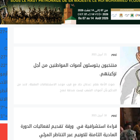
27
+
°
C
زووم
21 أبريل 2021
+
27°
منتخبون يتوسلون أصوات المواطنين من أجل
22°
+
تزكيتهم.
أزمور
الأحد, 9
صوت الأمة بقلم :عدنان حاد مع قرب موعد الاستحقاقات المقبلة، لابد من
أنظر
التذكير بأن أصوات الشعب ليست صدقة تمنح
الاثن
27°
+
21°
+
زووم
18 أبريل 2021
قراءة استشرافية في ورقة تقديم لفعاليات الدورة
العادية الثامنة للاونيم عبر التناظر المرئي