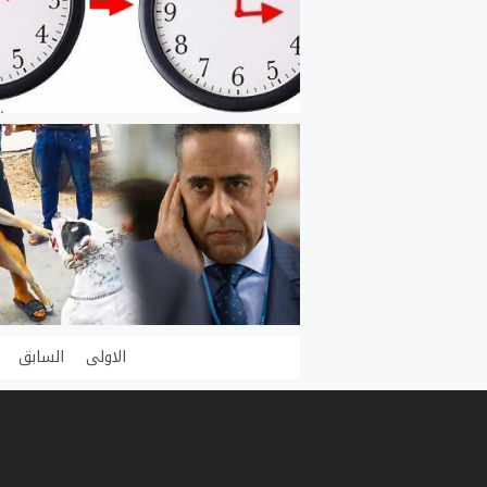
الاولى
السابق