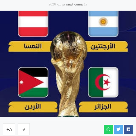
17 يونيو 2026
sawt ouma
A+
A-