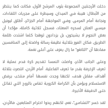
دخلت الأرجنتين المجموعة بثوب المرشح الأول، فكانت كما ينتظر
من الأبطال: هيبة في الميدان، وسيطرة على مجريات اللقاءات،
ونجاعة أمام المرمى. وفي المواجهة أمام الجزائر، أطلق ليونيل
ميسي العنان لسحره المعتاد، فسجل ثلاثية كاملة، مؤكدا أن
بعض النجوم لا يشيخون، بل يزدادون توهجا كلما اشتدت ظلمة
الطريق. فكان الفوز بثلاثية نظيفة رسالة واضحة إلى المنافسين
مفادها أن “التانغو” ما زال يعزف على أعلى نغمة.
وعلى الجانب الآخر، واصلت النمسا تقديم كرة قدم عملية لا
تعرف الزخرفة بقدر ما تعرف الفاعلية. أمام الأردن، انتصرت بثلاثة
أهداف مقابل هدف، لكنها وجدت نفسها أمام منتخب يرفض
الاستسلام ويؤمن بأن الكرامة الكروية تقاس بالروح التي تقاتل
حتى الدقيقة الأخيرة.
لقد خسر “النشامى”، نعم، لكنهم ربحوا احترام المتابعين. فالأردن،