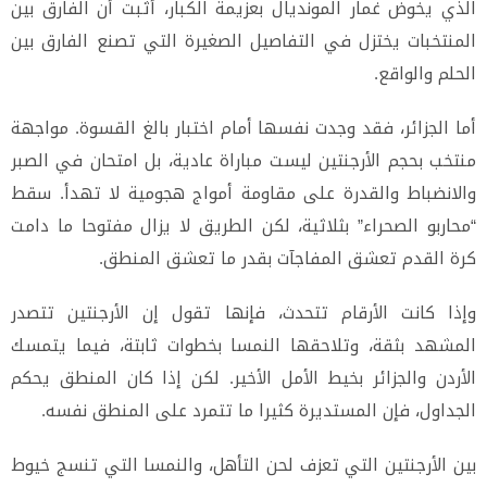
الذي يخوض غمار المونديال بعزيمة الكبار، أثبت أن الفارق بين
المنتخبات يختزل في التفاصيل الصغيرة التي تصنع الفارق بين
الحلم والواقع.
أما الجزائر، فقد وجدت نفسها أمام اختبار بالغ القسوة. مواجهة
منتخب بحجم الأرجنتين ليست مباراة عادية، بل امتحان في الصبر
والانضباط والقدرة على مقاومة أمواج هجومية لا تهدأ. سقط
“محاربو الصحراء” بثلاثية، لكن الطريق لا يزال مفتوحا ما دامت
كرة القدم تعشق المفاجآت بقدر ما تعشق المنطق.
وإذا كانت الأرقام تتحدث، فإنها تقول إن الأرجنتين تتصدر
المشهد بثقة، وتلاحقها النمسا بخطوات ثابتة، فيما يتمسك
الأردن والجزائر بخيط الأمل الأخير. لكن إذا كان المنطق يحكم
الجداول، فإن المستديرة كثيرا ما تتمرد على المنطق نفسه.
بين الأرجنتين التي تعزف لحن التأهل، والنمسا التي تنسج خيوط