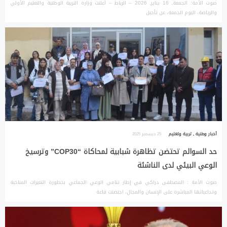
صوت الأمة: الجمعة, 16 يناير, 2026 – الرباط – أعلنت وزارة التربية الوطنية والتعليم الأولي
والرياضة، اليوم الجمعة، عن تأجيل
أخبار وطنية
,
تربية وتعليم
25 ديسمبر 2025
حد السوالم تحتضن تظاهرة شبابية لمحاكاة “COP30” وترسيخ
الوعي البيئي لدى الناشئة
صوت الأمة : المصطفى دراكي في إطار تنامي الوعي الجماعي بخطورة التغيرات المناخية
وتداعياتها المباشرة على الإنسان والمجال، احتضنت قاعة