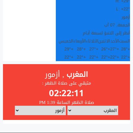
H:
+
29°
L:
+
22°
أزمور
الجمعة, 07 آب
أنظر إلى التنبؤ لسبعة أيام
السبت
الأحد
الاثنين
الثلاثاء
الأربعاء
الخميس
29°
+
28°
+
27°
+
26°
+
27°
+
28°
+
22°
+
22°
+
22°
+
22°
+
22°
+
22°
+