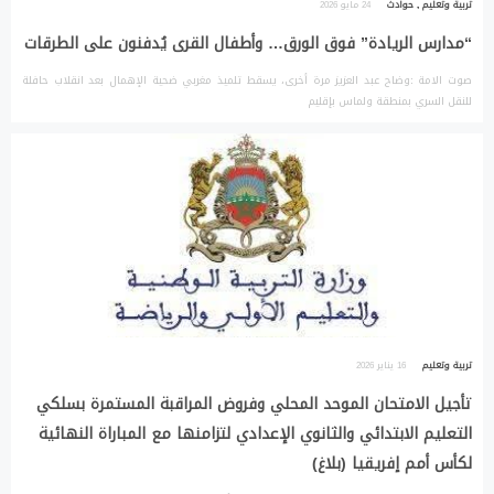
تربية وتعليم
,
حوادث
24 مايو 2026
“مدارس الريادة” فوق الورق… وأطفال القرى يُدفنون على الطرقات
صوت الامة :وضاح عبد العزيز مرة أخرى، يسقط تلميذ مغربي ضحية الإهمال بعد انقلاب حافلة
للنقل السري بمنطقة ولماس بإقليم
تربية وتعليم
16 يناير 2026
تأجيل الامتحان الموحد المحلي وفروض المراقبة المستمرة بسلكي
التعليم الابتدائي والثانوي الإعدادي لتزامنها مع المباراة النهائية
لكأس أمم إفريقيا (بلاغ)